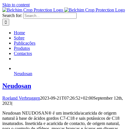
Skip to content
Search for:
Home
Sobre
Publicações
Produtos
Contactos
Neudosan
Neudosan
Roeland Verbruggen
2023-09-21T07:26:52+02:00
September 12th,
2023
|
Neudosan NEUDOSAN® é um inseticida/acaricida de origem
natural à base de ácidos gordos C7-C18 e sais potássicos de C18
insaturados. Inseticida e acaricida de contacto, de origem natural,
para o controlo de afídeos, moscas brancas e ácaros em diversas